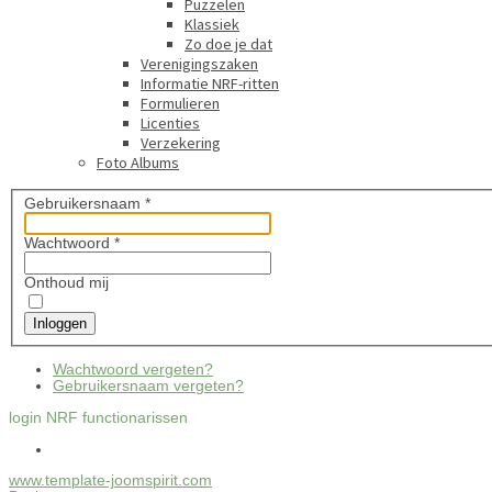
Puzzelen
Klassiek
Zo doe je dat
Verenigingszaken
Informatie NRF-ritten
Formulieren
Licenties
Verzekering
Foto Albums
Gebruikersnaam
*
Wachtwoord
*
Onthoud mij
Inloggen
Wachtwoord vergeten?
Gebruikersnaam vergeten?
login NRF functionarissen
www.template-joomspirit.com