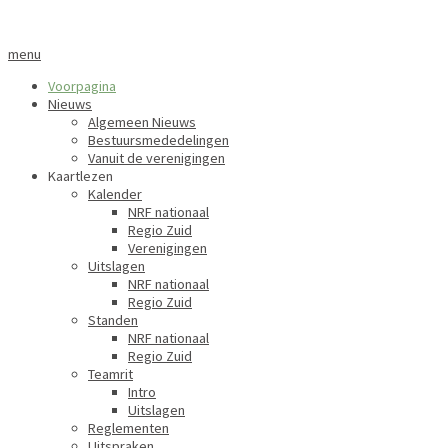
menu
Voorpagina
Nieuws
Algemeen Nieuws
Bestuursmededelingen
Vanuit de verenigingen
Kaartlezen
Kalender
NRF nationaal
Regio Zuid
Verenigingen
Uitslagen
NRF nationaal
Regio Zuid
Standen
NRF nationaal
Regio Zuid
Teamrit
Intro
Uitslagen
Reglementen
Uitspraken