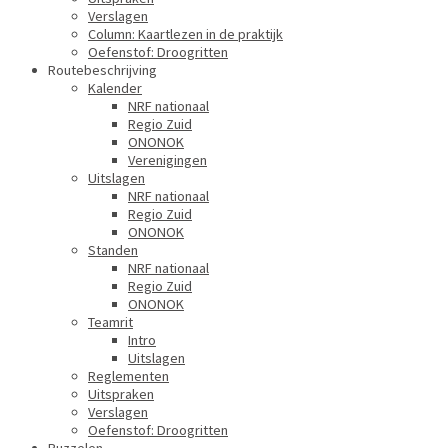
Verslagen
Column: Kaartlezen in de praktijk
Oefenstof: Droogritten
Routebeschrijving
Kalender
NRF nationaal
Regio Zuid
ONONOK
Verenigingen
Uitslagen
NRF nationaal
Regio Zuid
ONONOK
Standen
NRF nationaal
Regio Zuid
ONONOK
Teamrit
Intro
Uitslagen
Reglementen
Uitspraken
Verslagen
Oefenstof: Droogritten