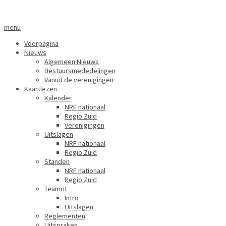
menu
Voorpagina
Nieuws
Algemeen Nieuws
Bestuursmededelingen
Vanuit de verenigingen
Kaartlezen
Kalender
NRF nationaal
Regio Zuid
Verenigingen
Uitslagen
NRF nationaal
Regio Zuid
Standen
NRF nationaal
Regio Zuid
Teamrit
Intro
Uitslagen
Reglementen
Uitspraken