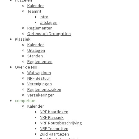
Puzzelen
Kalender
Teamrit
Intro
Uitslagen
Reglementen
Oefenstof: Droogritten
Klassiek
Kalender
Uitslagen
Standen
Reglementen
Over de NRF
Wat wij doen
NRF Bestuur
Verenigingen
Reglementszaken
Verzekeringen
competitie
Kalender
NRF Kaartlezen
NRF Klassiek
NRF Routebeschrijving
NRF Teamritten
Zuid Kaartlezen