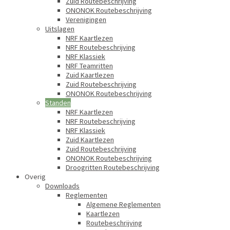
Zuid Routebeschrijving
ONONOK Routebeschrijving
Verenigingen
Uitslagen
NRF Kaartlezen
NRF Routebeschrijving
NRF Klassiek
NRF Teamritten
Zuid Kaartlezen
Zuid Routebeschrijving
ONONOK Routebeschrijving
Standen
NRF Kaartlezen
NRF Routebeschrijving
NRF Klassiek
Zuid Kaartlezen
Zuid Routebeschrijving
ONONOK Routebeschrijving
Droogritten Routebeschrijving
Overig
Downloads
Reglementen
Algemene Reglementen
Kaartlezen
Routebeschrijving