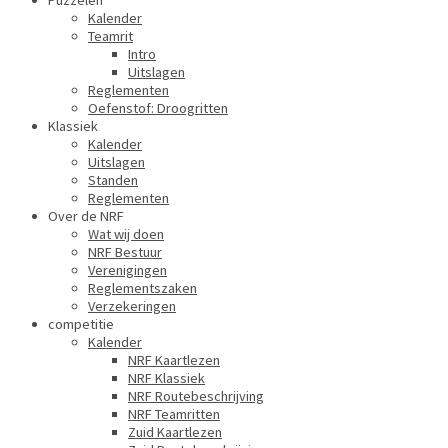
Puzzelen
Kalender
Teamrit
Intro
Uitslagen
Reglementen
Oefenstof: Droogritten
Klassiek
Kalender
Uitslagen
Standen
Reglementen
Over de NRF
Wat wij doen
NRF Bestuur
Verenigingen
Reglementszaken
Verzekeringen
competitie
Kalender
NRF Kaartlezen
NRF Klassiek
NRF Routebeschrijving
NRF Teamritten
Zuid Kaartlezen