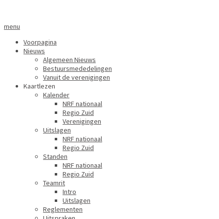
menu
Voorpagina
Nieuws
Algemeen Nieuws
Bestuursmededelingen
Vanuit de verenigingen
Kaartlezen
Kalender
NRF nationaal
Regio Zuid
Verenigingen
Uitslagen
NRF nationaal
Regio Zuid
Standen
NRF nationaal
Regio Zuid
Teamrit
Intro
Uitslagen
Reglementen
Uitspraken