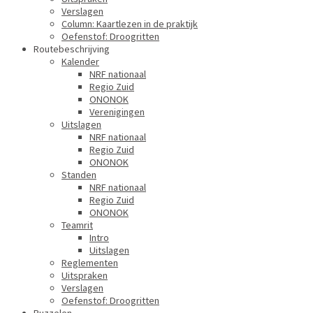
Verslagen
Column: Kaartlezen in de praktijk
Oefenstof: Droogritten
Routebeschrijving
Kalender
NRF nationaal
Regio Zuid
ONONOK
Verenigingen
Uitslagen
NRF nationaal
Regio Zuid
ONONOK
Standen
NRF nationaal
Regio Zuid
ONONOK
Teamrit
Intro
Uitslagen
Reglementen
Uitspraken
Verslagen
Oefenstof: Droogritten