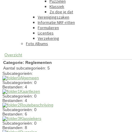
Puzzelen
Klassiek
Zo doe je dat
Verenigingszaken
Informatie NRF-ritten
Formulieren
Licenties
Verzekering
Foto Albums
Overzicht
Categorie: Reglementen
Aantal subcategorieën: 5
Subcategorieën:
Algemeen
Subcategorieën: 0
Bestanden: 4
Kaartlezen
Subcategorieën: 0
Bestanden: 4
Routebeschrijving
Subcategorieën: 0
Bestanden: 6
Klassiekers
Subcategorieën: 0
Bestanden: 8