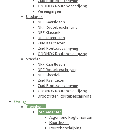
Zuid Routebeschrijving
ONONOK Routebeschrijving
Verenigingen
Uitslagen
NRF Kaartlezen
NRF Routebeschrijving
NRF Klassiek
NRF Teamritten
Zuid Kaartlezen
Zuid Routebeschrijving
ONONOK Routebeschrijving
Standen
NRF Kaartlezen
NRF Routebeschrijving
NRF Klassiek
Zuid Kaartlezen
Zuid Routebeschrijving
ONONOK Routebeschrijving
Droogritten Routebeschrijving
Overig
Downloads
Reglementen
Algemene Reglementen
Kaartlezen
Routebeschrijving