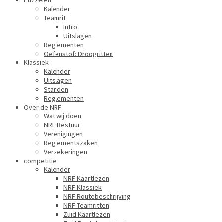
Puzzelen
Kalender
Teamrit
Intro
Uitslagen
Reglementen
Oefenstof: Droogritten
Klassiek
Kalender
Uitslagen
Standen
Reglementen
Over de NRF
Wat wij doen
NRF Bestuur
Verenigingen
Reglementszaken
Verzekeringen
competitie
Kalender
NRF Kaartlezen
NRF Klassiek
NRF Routebeschrijving
NRF Teamritten
Zuid Kaartlezen