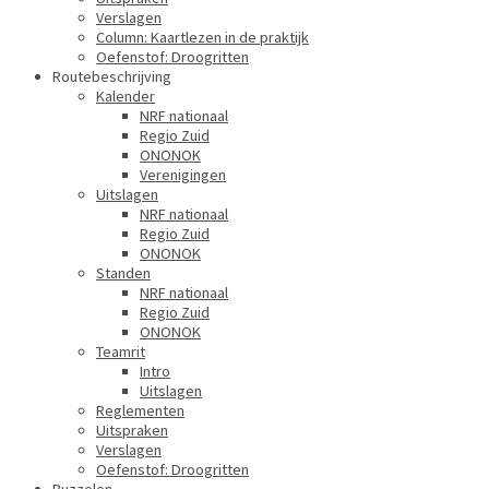
Verslagen
Column: Kaartlezen in de praktijk
Oefenstof: Droogritten
Routebeschrijving
Kalender
NRF nationaal
Regio Zuid
ONONOK
Verenigingen
Uitslagen
NRF nationaal
Regio Zuid
ONONOK
Standen
NRF nationaal
Regio Zuid
ONONOK
Teamrit
Intro
Uitslagen
Reglementen
Uitspraken
Verslagen
Oefenstof: Droogritten