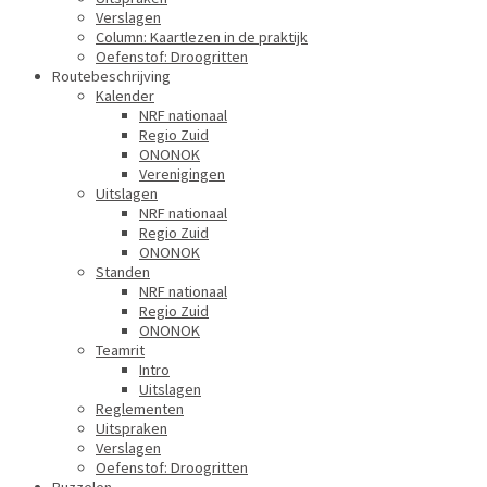
Verslagen
Column: Kaartlezen in de praktijk
Oefenstof: Droogritten
Routebeschrijving
Kalender
NRF nationaal
Regio Zuid
ONONOK
Verenigingen
Uitslagen
NRF nationaal
Regio Zuid
ONONOK
Standen
NRF nationaal
Regio Zuid
ONONOK
Teamrit
Intro
Uitslagen
Reglementen
Uitspraken
Verslagen
Oefenstof: Droogritten