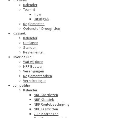
Puzzelen
Kalender
Teamrit
Intro
Uitslagen
Reglementen
Oefenstof: Droogritten
Klassiek
Kalender
Uitslagen
Standen
Reglementen
Over de NRF
Wat wij doen
NRF Bestuur
Verenigingen
Reglementszaken
Verzekeringen
competitie
Kalender
NRF Kaartlezen
NRF Klassiek
NRF Routebeschrijving
NRF Teamritten
Zuid Kaartlezen