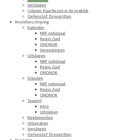
Verslagen
Column: Kaartlezen in de praktijk
Oefenstof: Droogritten
Routebeschrijving
Kalender
NRF nationaal
Regio Zuid
ONONOK
Verenigingen
Uitslagen
NRF nationaal
Regio Zuid
ONONOK
Standen
NRF nationaal
Regio Zuid
ONONOK
Teamrit
Intro
Uitslagen
Reglementen
Uitspraken
Verslagen
Oefenstof: Droogritten