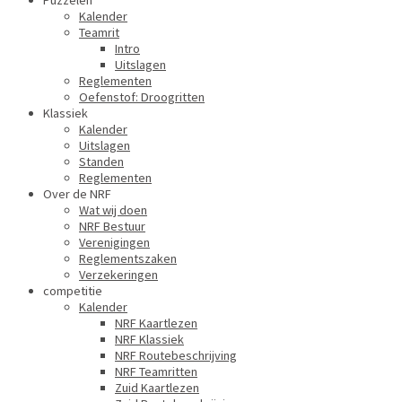
Puzzelen
Kalender
Teamrit
Intro
Uitslagen
Reglementen
Oefenstof: Droogritten
Klassiek
Kalender
Uitslagen
Standen
Reglementen
Over de NRF
Wat wij doen
NRF Bestuur
Verenigingen
Reglementszaken
Verzekeringen
competitie
Kalender
NRF Kaartlezen
NRF Klassiek
NRF Routebeschrijving
NRF Teamritten
Zuid Kaartlezen