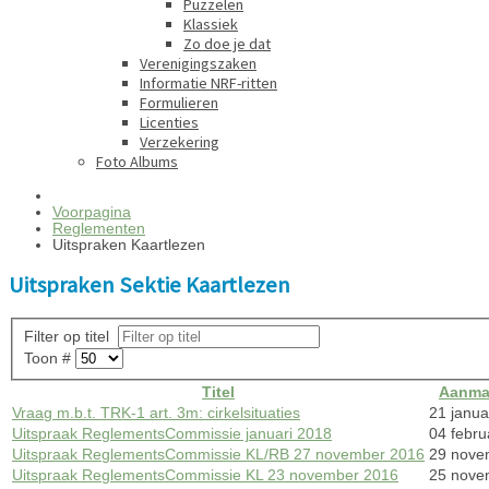
Puzzelen
Klassiek
Zo doe je dat
Verenigingszaken
Informatie NRF-ritten
Formulieren
Licenties
Verzekering
Foto Albums
Voorpagina
Reglementen
Uitspraken Kaartlezen
Uitspraken Sektie Kaartlezen
Filter op titel
Toon #
Titel
Aanma
Vraag m.b.t. TRK-1 art. 3m: cirkelsituaties
21 janua
Uitspraak ReglementsCommissie januari 2018
04 febru
Uitspraak ReglementsCommissie KL/RB 27 november 2016
29 nove
Uitspraak ReglementsCommissie KL 23 november 2016
25 nove