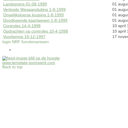
Landsgrens 01-08-1999
01 augu
Verlegde Wegaansluiting 1-8-1999
01 augu
Ongelijkvloerse kruising 1-8-1999
01 augu
Doodlopende kaartwegen 1-8-1999
01 augu
Controles 14-4-1998
10 april
Opdrachten op controles 10-4-1998
10 april
Voorkennis 19-12-1997
17 nove
login NRF functionarissen
blijf op de hoogte
www.template-joomspirit.com
Back to top