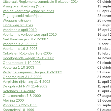
Uitspraak Reglementscommissie 8 oktober 2014
09 okto
Vraag over Voetbrug (Vbr)
19 sept
Van de kaart afwijkende situaties
05 april
Tegengesteld raken/rijden
28 nove
Wegaansluitingen
28 nove
Einde weg situaties
22 augu
Voorkennis april 2010
16 april
Voorkennis verloop weg april 2010
16 april
Niet Kaartwegen 31-12-2007
30 dece
Voorkennis 21-2-2007
20 febru
Voorkennis 16-2-2005
15 febru
Cirkels en Rotondes 16-2-2005
15 febru
Doodlopende wegen 15-11-2003
14 nove
Opnamepunt 1-10-2003
01 okto
Voetbrug 1-10-2003
01 okto
Verlegde wegaansluitingen 31-3-2003
31 maar
Opname punt 31-3-2003
31 maar
Verplichte rijrichting 11-4-2002
11 april
De opdracht NVH 11-4-2002
11 april
Rotondes 11-4-2002
11 april
Getalcontroles 7-8-2000
07 augu
Afpijling 2000
31 dece
Voorkennis 22-2-1999
22 sept
Kaartteken1-8-1999
01 augu