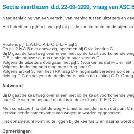
Sectie kaartlezen d.d. 22-09-1999, vraag van ASC B
Naar aanleiding van een verschil van mening tussen uitzetters en dee
Het betreft een pijlenrit, van pijl tot pijl de kortste route en de pijlen z
Route is pijl 1, A-B-C-A-B-C-D-E-F, pijl 3.
Op pijl 2 is A-B niet aanwezig, opnemen bij C via keerlus G.
Bij D gaat de kaartweg over in een niet op de kaart voorkomende weg
F-E is niet aanwezig, dus doorrijden naar keerlus G.
Volgens de uitzetters doorgaan met pijl 3 (voorkennis dat F-E er niet i
Volgens de deelnemers mag men terug naar C.
Volgens artikel 9c van het TRK mag D-F nogmaals bereden worden. Zie
richting F-G en volgens de deelnemers ook in de richting G-D. Graag 
Antwoord:
Bij D gaat de kaartweg over in een niet op de kaart voorkomende weg 
naar C te worden bepaald en dat is in deze situatie F-E-D-C.
Men constateert nu dat de weg F-E niet te berijden is en dat punt C n
eerstvolgende samenkomst van wegen te worden opgenomen.
Het opnamepunt komt nu te liggen bij de keerlus G en daarna wordt d
Opmerkingen: