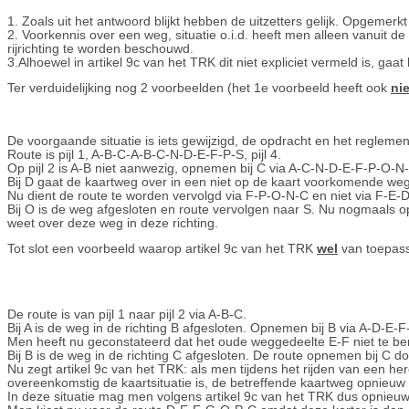
1. Zoals uit het antwoord blijkt hebben de uitzetters gelijk. Opgemerk
2. Voorkennis over een weg, situatie o.i.d. heeft men alleen vanuit de
rijrichting te worden beschouwd.
3.Alhoewel in artikel 9c van het TRK dit niet expliciet vermeld is, ga
Ter verduidelijking nog 2 voorbeelden (het 1e voorbeeld heeft ook
ni
De voorgaande situatie is iets gewijzigd, de opdracht en het reglemen
Route is pijl 1, A-B-C-A-B-C-N-D-E-F-P-S, pijl 4.
Op pijl 2 is A-B niet aanwezig, opnemen bij C via A-C-N-D-E-F-P-O-N-C
Bij D gaat de kaartweg over in een niet op de kaart voorkomende weg 
Nu dient de route te worden vervolgd via F-P-O-N-C en niet via F-E
Bij O is de weg afgesloten en route vervolgen naar S. Nu nogmaal
weet over deze weg in deze richting.
Tot slot een voorbeeld waarop artikel 9c van het TRK
wel
van toepass
De route is van pijl 1 naar pijl 2 via A-B-C.
Bij A is de weg in de richting B afgesloten. Opnemen bij B via A-D-E-F
Men heeft nu geconstateerd dat het oude weggedeelte E-F niet te ber
Bij B is de weg in de richting C afgesloten. De route opnemen bij C d
Nu zegt artikel 9c van het TRK: als men tijdens het rijden van een he
overeenkomstig de kaartsituatie is, de betreffende kaartweg opnieu
In deze situatie mag men volgens artikel 9c van het TRK dus opnie