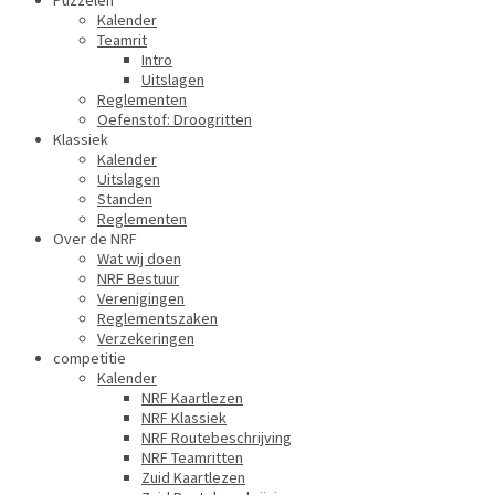
Puzzelen
Kalender
Teamrit
Intro
Uitslagen
Reglementen
Oefenstof: Droogritten
Klassiek
Kalender
Uitslagen
Standen
Reglementen
Over de NRF
Wat wij doen
NRF Bestuur
Verenigingen
Reglementszaken
Verzekeringen
competitie
Kalender
NRF Kaartlezen
NRF Klassiek
NRF Routebeschrijving
NRF Teamritten
Zuid Kaartlezen