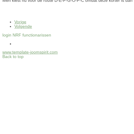
Men kiest nu voor de route D-E-F-G-O-P-C omdat deze korter is dan
Vorige
Volgende
login NRF functionarissen
www.template-joomspirit.com
Back to top