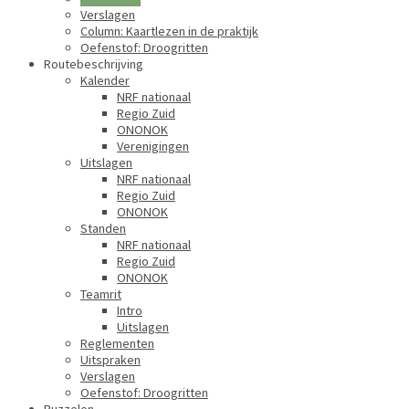
Verslagen
Column: Kaartlezen in de praktijk
Oefenstof: Droogritten
Routebeschrijving
Kalender
NRF nationaal
Regio Zuid
ONONOK
Verenigingen
Uitslagen
NRF nationaal
Regio Zuid
ONONOK
Standen
NRF nationaal
Regio Zuid
ONONOK
Teamrit
Intro
Uitslagen
Reglementen
Uitspraken
Verslagen
Oefenstof: Droogritten