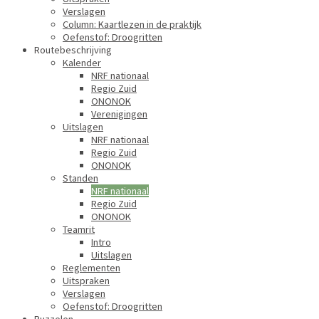
Verslagen
Column: Kaartlezen in de praktijk
Oefenstof: Droogritten
Routebeschrijving
Kalender
NRF nationaal
Regio Zuid
ONONOK
Verenigingen
Uitslagen
NRF nationaal
Regio Zuid
ONONOK
Standen
NRF nationaal
Regio Zuid
ONONOK
Teamrit
Intro
Uitslagen
Reglementen
Uitspraken
Verslagen
Oefenstof: Droogritten