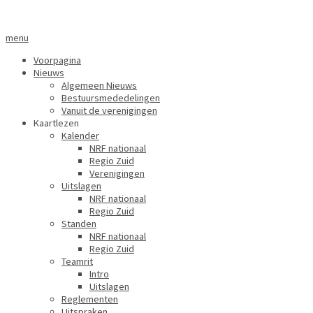
menu
Voorpagina
Nieuws
Algemeen Nieuws
Bestuursmededelingen
Vanuit de verenigingen
Kaartlezen
Kalender
NRF nationaal
Regio Zuid
Verenigingen
Uitslagen
NRF nationaal
Regio Zuid
Standen
NRF nationaal
Regio Zuid
Teamrit
Intro
Uitslagen
Reglementen
Uitspraken