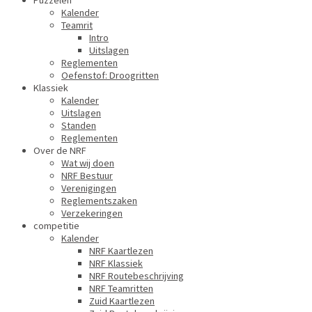
Puzzelen
Kalender
Teamrit
Intro
Uitslagen
Reglementen
Oefenstof: Droogritten
Klassiek
Kalender
Uitslagen
Standen
Reglementen
Over de NRF
Wat wij doen
NRF Bestuur
Verenigingen
Reglementszaken
Verzekeringen
competitie
Kalender
NRF Kaartlezen
NRF Klassiek
NRF Routebeschrijving
NRF Teamritten
Zuid Kaartlezen