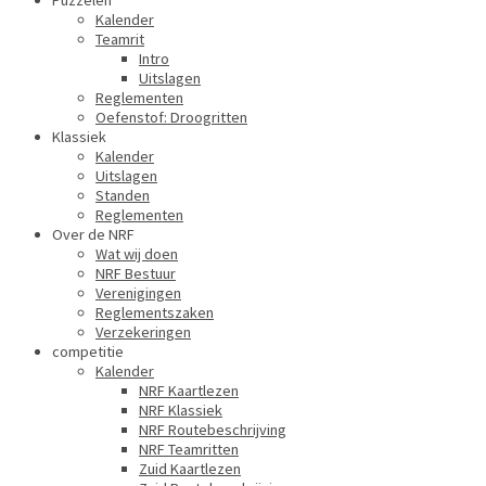
Puzzelen
Kalender
Teamrit
Intro
Uitslagen
Reglementen
Oefenstof: Droogritten
Klassiek
Kalender
Uitslagen
Standen
Reglementen
Over de NRF
Wat wij doen
NRF Bestuur
Verenigingen
Reglementszaken
Verzekeringen
competitie
Kalender
NRF Kaartlezen
NRF Klassiek
NRF Routebeschrijving
NRF Teamritten
Zuid Kaartlezen