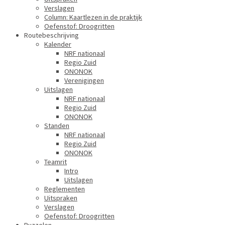
Verslagen
Column: Kaartlezen in de praktijk
Oefenstof: Droogritten
Routebeschrijving
Kalender
NRF nationaal
Regio Zuid
ONONOK
Verenigingen
Uitslagen
NRF nationaal
Regio Zuid
ONONOK
Standen
NRF nationaal
Regio Zuid
ONONOK
Teamrit
Intro
Uitslagen
Reglementen
Uitspraken
Verslagen
Oefenstof: Droogritten