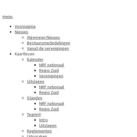
menu
Voorpagina
Nieuws
Algemeen Nieuws
Bestuursmededelingen
Vanuit de verenigingen
Kaartlezen
Kalender
NRF nationaal
Regio Zuid
Verenigingen
Uitslagen
NRF nationaal
Regio Zuid
Standen
NRF nationaal
Regio Zuid
Teamrit
Intro
Uitslagen
Reglementen
Uitspraken