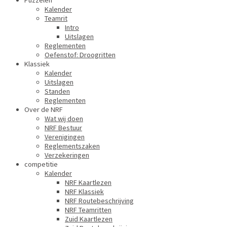
Puzzelen
Kalender
Teamrit
Intro
Uitslagen
Reglementen
Oefenstof: Droogritten
Klassiek
Kalender
Uitslagen
Standen
Reglementen
Over de NRF
Wat wij doen
NRF Bestuur
Verenigingen
Reglementszaken
Verzekeringen
competitie
Kalender
NRF Kaartlezen
NRF Klassiek
NRF Routebeschrijving
NRF Teamritten
Zuid Kaartlezen