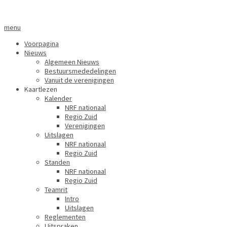
menu
Voorpagina
Nieuws
Algemeen Nieuws
Bestuursmededelingen
Vanuit de verenigingen
Kaartlezen
Kalender
NRF nationaal
Regio Zuid
Verenigingen
Uitslagen
NRF nationaal
Regio Zuid
Standen
NRF nationaal
Regio Zuid
Teamrit
Intro
Uitslagen
Reglementen
Uitspraken