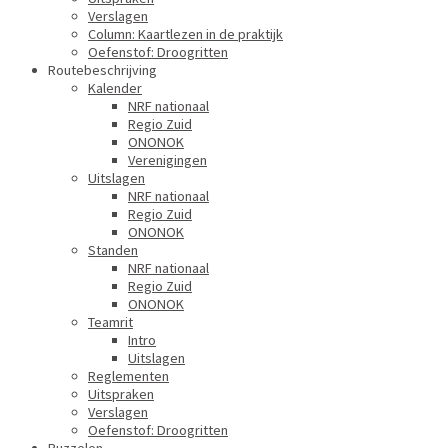
Verslagen
Column: Kaartlezen in de praktijk
Oefenstof: Droogritten
Routebeschrijving
Kalender
NRF nationaal
Regio Zuid
ONONOK
Verenigingen
Uitslagen
NRF nationaal
Regio Zuid
ONONOK
Standen
NRF nationaal
Regio Zuid
ONONOK
Teamrit
Intro
Uitslagen
Reglementen
Uitspraken
Verslagen
Oefenstof: Droogritten