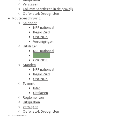
Verslagen
Column: Kaartlezen in de praktijk
Oefenstof: Droogritten
Routebeschrijving
Kalender
NRF nationaal
Regio Zuid
ONONOK
Verenigingen
Uitslagen
NRF nationaal
Regio Zuid
ONONOK
Standen
NRF nationaal
Regio Zuid
ONONOK
Teamrit
Intro
Uitslagen
Reglementen
Uitspraken
Verslagen
Oefenstof: Droogritten