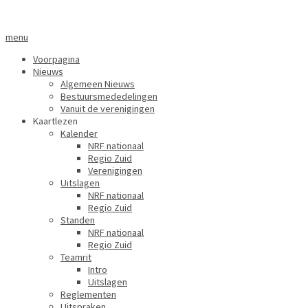
menu
Voorpagina
Nieuws
Algemeen Nieuws
Bestuursmededelingen
Vanuit de verenigingen
Kaartlezen
Kalender
NRF nationaal
Regio Zuid
Verenigingen
Uitslagen
NRF nationaal
Regio Zuid
Standen
NRF nationaal
Regio Zuid
Teamrit
Intro
Uitslagen
Reglementen
Uitspraken