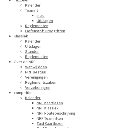
Puzzelen
Kalender
Teamrit
Intro
Uitslagen
Reglementen
Oefenstof: Droogritten
Klassiek
Kalender
Uitslagen
Standen
Reglementen
Over de NRF
Wat wij doen
NRF Bestuur
Verenigingen
Reglementszaken
Verzekeringen
competitie
Kalender
NRF Kaartlezen
NRF Klassiek
NRF Routebeschrijving
NRF Teamritten
Zuid Kaartlezen