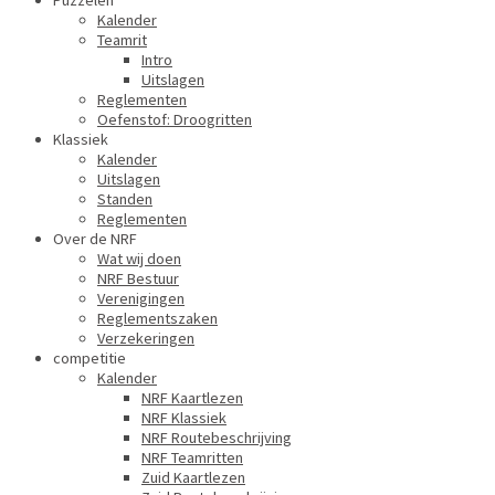
Puzzelen
Kalender
Teamrit
Intro
Uitslagen
Reglementen
Oefenstof: Droogritten
Klassiek
Kalender
Uitslagen
Standen
Reglementen
Over de NRF
Wat wij doen
NRF Bestuur
Verenigingen
Reglementszaken
Verzekeringen
competitie
Kalender
NRF Kaartlezen
NRF Klassiek
NRF Routebeschrijving
NRF Teamritten
Zuid Kaartlezen