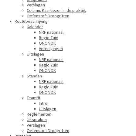
Verslagen
Column: Kaartlezen in de praktijk
Oefenstof: Droogritten
Routebeschrijving
Kalender
NRF nationaal
Regio Zuid
ONONOK
Verenigingen
Uitslagen
NRF nationaal
Regio Zuid
ONONOK
Standen
NRF nationaal
Regio Zuid
ONONOK
Teamrit
Intro
Uitslagen
Reglementen
Uitspraken
Verslagen
Oefenstof: Droogritten