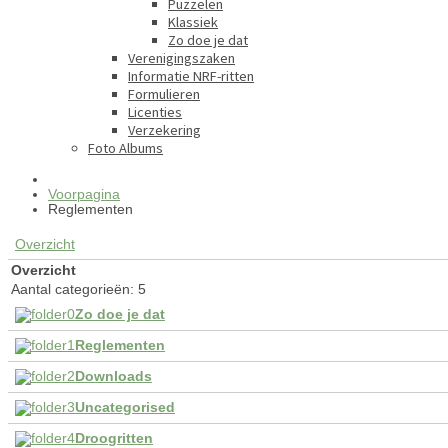
Puzzelen
Klassiek
Zo doe je dat
Verenigingszaken
Informatie NRF-ritten
Formulieren
Licenties
Verzekering
Foto Albums
Voorpagina
Reglementen
Overzicht
Overzicht
Aantal categorieën: 5
Zo doe je dat
Reglementen
Downloads
Uncategorised
Droogritten