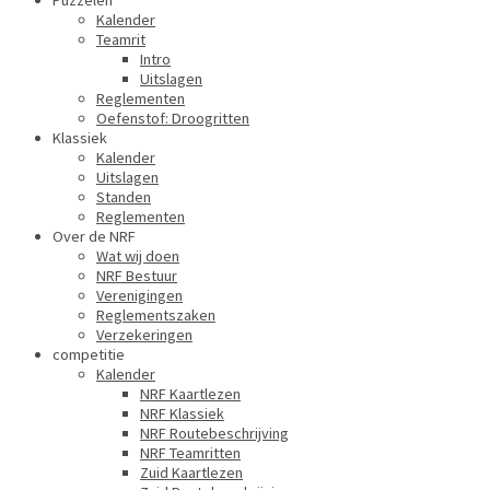
Puzzelen
Kalender
Teamrit
Intro
Uitslagen
Reglementen
Oefenstof: Droogritten
Klassiek
Kalender
Uitslagen
Standen
Reglementen
Over de NRF
Wat wij doen
NRF Bestuur
Verenigingen
Reglementszaken
Verzekeringen
competitie
Kalender
NRF Kaartlezen
NRF Klassiek
NRF Routebeschrijving
NRF Teamritten
Zuid Kaartlezen