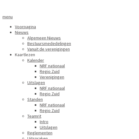
menu
Voorpagina
Nieuws
Algemeen Nieuws
Bestuursmededelingen
Vanuit de verenigingen
Kaartlezen
Kalender
NRF nationaal
Regio Zuid
Verenigingen
Uitslagen
NRF nationaal
Regio Zuid
Standen
NRF nationaal
Regio Zuid
Teamrit
Intro
Uitslagen
Reglementen
Uitspraken