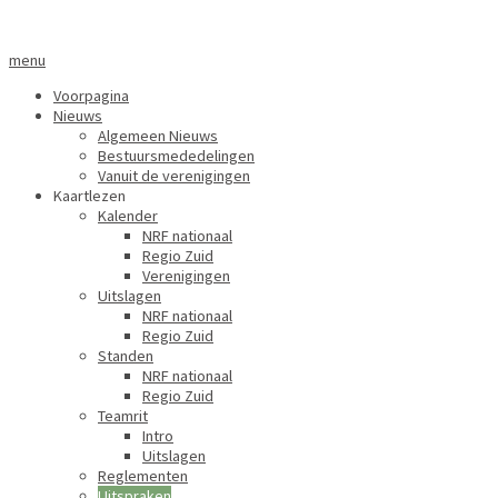
menu
Voorpagina
Nieuws
Algemeen Nieuws
Bestuursmededelingen
Vanuit de verenigingen
Kaartlezen
Kalender
NRF nationaal
Regio Zuid
Verenigingen
Uitslagen
NRF nationaal
Regio Zuid
Standen
NRF nationaal
Regio Zuid
Teamrit
Intro
Uitslagen
Reglementen
Uitspraken