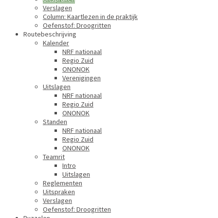
Verslagen
Column: Kaartlezen in de praktijk
Oefenstof: Droogritten
Routebeschrijving
Kalender
NRF nationaal
Regio Zuid
ONONOK
Verenigingen
Uitslagen
NRF nationaal
Regio Zuid
ONONOK
Standen
NRF nationaal
Regio Zuid
ONONOK
Teamrit
Intro
Uitslagen
Reglementen
Uitspraken
Verslagen
Oefenstof: Droogritten