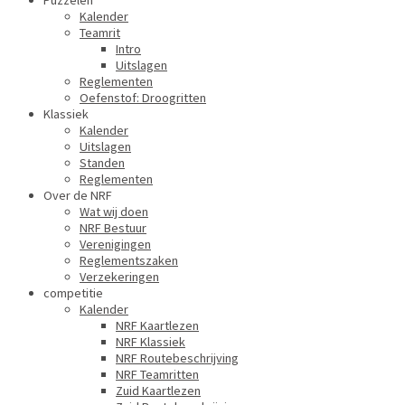
Puzzelen
Kalender
Teamrit
Intro
Uitslagen
Reglementen
Oefenstof: Droogritten
Klassiek
Kalender
Uitslagen
Standen
Reglementen
Over de NRF
Wat wij doen
NRF Bestuur
Verenigingen
Reglementszaken
Verzekeringen
competitie
Kalender
NRF Kaartlezen
NRF Klassiek
NRF Routebeschrijving
NRF Teamritten
Zuid Kaartlezen