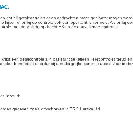
MAC.
igen dat bij getalcontroles geen opdrachten meer geplaatst mogen wor
e kijken of er bij de controle ook een opdracht is vermeld. Als er bij ee
ontrole met daarbij de opdracht HK en de aanvullende opdracht.
rijgt een getalcontrole zijn basisfunctie (alleen keercontrole) terug en
rijden bemoeilijkt doordat bij een dergelijke controle auto's voor in de 
nde inhoud:
worden gegeven zoals omschreven in TRK 1 artikel 1d.