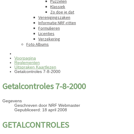
Puzzelen
Klassiek
Zo doe je dat
Verenigingszaken
Informatie NRF-ritten
Formulieren
Licenties
Verzekering
Foto Albums
Voorpagina
Reglementen
Uitspraken Kaartlezen
Getalcontroles 7-8-2000
Getalcontroles 7-8-2000
Gegevens
Geschreven door
NRF Webmaster
Gepubliceerd: 18 april 2008
GETALCONTROLES