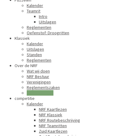
Puzzelen
Kalender
Teamrit
Intro
Uitslagen
Reglementen
Oefenstof: Droogritten
Klassiek
Kalender
Uitslagen
Standen
Reglementen
Over de NRF
Wat wij doen
NRF Bestuur
Verenigingen
Reglementszaken
Verzekeringen
competitie
Kalender
NRF Kaartlezen
NRF Klassiek
NRF Routebeschrijving
NRF Teamritten
Zuid Kaartlezen