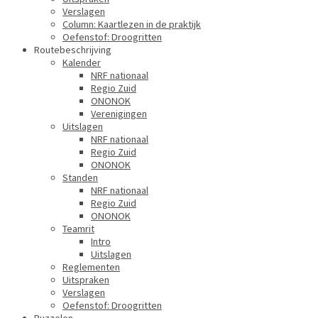
Verslagen
Column: Kaartlezen in de praktijk
Oefenstof: Droogritten
Routebeschrijving
Kalender
NRF nationaal
Regio Zuid
ONONOK
Verenigingen
Uitslagen
NRF nationaal
Regio Zuid
ONONOK
Standen
NRF nationaal
Regio Zuid
ONONOK
Teamrit
Intro
Uitslagen
Reglementen
Uitspraken
Verslagen
Oefenstof: Droogritten