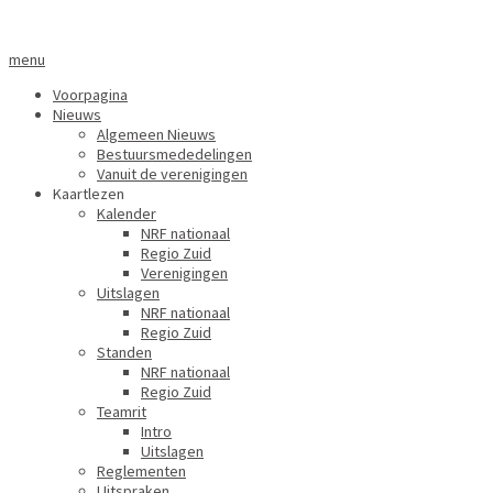
menu
Voorpagina
Nieuws
Algemeen Nieuws
Bestuursmededelingen
Vanuit de verenigingen
Kaartlezen
Kalender
NRF nationaal
Regio Zuid
Verenigingen
Uitslagen
NRF nationaal
Regio Zuid
Standen
NRF nationaal
Regio Zuid
Teamrit
Intro
Uitslagen
Reglementen
Uitspraken