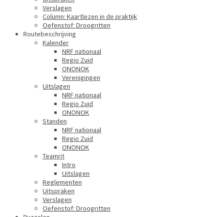
Verslagen
Column: Kaartlezen in de praktijk
Oefenstof: Droogritten
Routebeschrijving
Kalender
NRF nationaal
Regio Zuid
ONONOK
Verenigingen
Uitslagen
NRF nationaal
Regio Zuid
ONONOK
Standen
NRF nationaal
Regio Zuid
ONONOK
Teamrit
Intro
Uitslagen
Reglementen
Uitspraken
Verslagen
Oefenstof: Droogritten