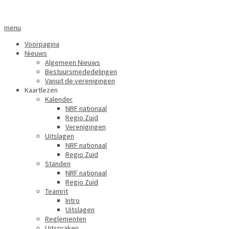
menu
Voorpagina
Nieuws
Algemeen Nieuws
Bestuursmededelingen
Vanuit de verenigingen
Kaartlezen
Kalender
NRF nationaal
Regio Zuid
Verenigingen
Uitslagen
NRF nationaal
Regio Zuid
Standen
NRF nationaal
Regio Zuid
Teamrit
Intro
Uitslagen
Reglementen
Uitspraken