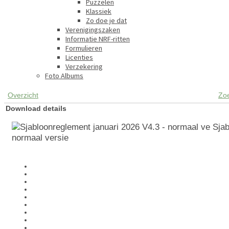
Puzzelen
Klassiek
Zo doe je dat
Verenigingszaken
Informatie NRF-ritten
Formulieren
Licenties
Verzekering
Foto Albums
Overzicht
Zo
Download details
Sjab
normaal versie