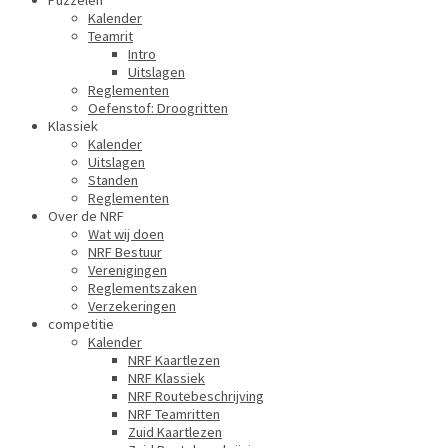
Puzzelen
Kalender
Teamrit
Intro
Uitslagen
Reglementen
Oefenstof: Droogritten
Klassiek
Kalender
Uitslagen
Standen
Reglementen
Over de NRF
Wat wij doen
NRF Bestuur
Verenigingen
Reglementszaken
Verzekeringen
competitie
Kalender
NRF Kaartlezen
NRF Klassiek
NRF Routebeschrijving
NRF Teamritten
Zuid Kaartlezen