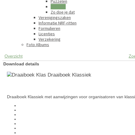
Puzzelen
Klassiek
Zo doe je dat
Verenigingszaken
Informatie NRF-ritten
Formulieren
Licenties
Verzekering
Foto Albums
Overzicht
Zo
Download details
Draaiboek Klassiek
Draaiboek Klassiek met aanwijzingen voor organisatoren van klassie