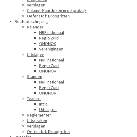
Verslagen
Column: Kaartlezen in de praktijk
Oefenstof: Droogritten
Routebeschrijving
Kalender
NRF nationaal
Regio Zuid
ONONOK
Verenigingen
Uitslagen
NRF nationaal
Regio Zuid
ONONOK
Standen
NRF nationaal
Regio Zuid
ONONOK
Teamrit
Intro
Uitslagen
Reglementen
Uitspraken
Verslagen
Oefenstof: Droogritten