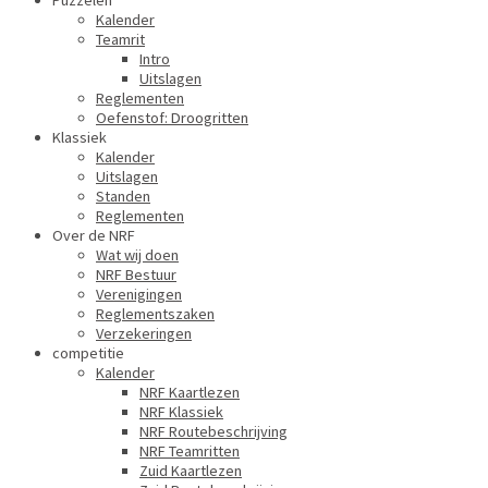
Puzzelen
Kalender
Teamrit
Intro
Uitslagen
Reglementen
Oefenstof: Droogritten
Klassiek
Kalender
Uitslagen
Standen
Reglementen
Over de NRF
Wat wij doen
NRF Bestuur
Verenigingen
Reglementszaken
Verzekeringen
competitie
Kalender
NRF Kaartlezen
NRF Klassiek
NRF Routebeschrijving
NRF Teamritten
Zuid Kaartlezen