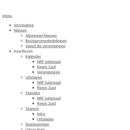
menu
Voorpagina
Nieuws
Algemeen Nieuws
Bestuursmededelingen
Vanuit de verenigingen
Kaartlezen
Kalender
NRF nationaal
Regio Zuid
Verenigingen
Uitslagen
NRF nationaal
Regio Zuid
Standen
NRF nationaal
Regio Zuid
Teamrit
Intro
Uitslagen
Reglementen
Uitspraken