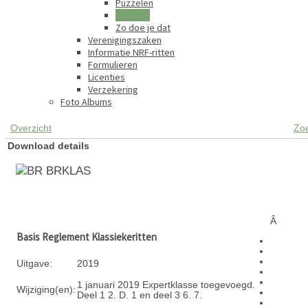
Puzzelen
Klassiek
Zo doe je dat
Verenigingszaken
Informatie NRF-ritten
Formulieren
Licenties
Verzekering
Foto Albums
Overzicht
Zo
Download details
BRKLAS
Â
Basis Reglement Klassiekeritten
Uitgave:
2019
1 januari 2019 Expertklasse toegevoegd.
Wijziging(en):
Deel 1 2. D. 1 en deel 3 6. 7.