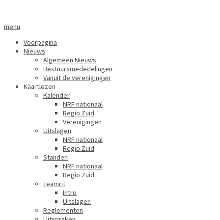
menu
Voorpagina
Nieuws
Algemeen Nieuws
Bestuursmededelingen
Vanuit de verenigingen
Kaartlezen
Kalender
NRF nationaal
Regio Zuid
Verenigingen
Uitslagen
NRF nationaal
Regio Zuid
Standen
NRF nationaal
Regio Zuid
Teamrit
Intro
Uitslagen
Reglementen
Uitspraken