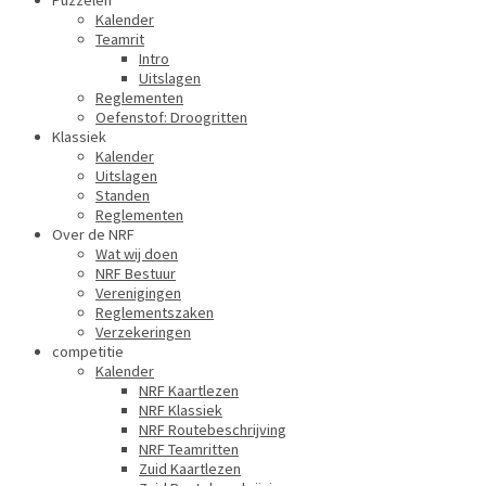
Puzzelen
Kalender
Teamrit
Intro
Uitslagen
Reglementen
Oefenstof: Droogritten
Klassiek
Kalender
Uitslagen
Standen
Reglementen
Over de NRF
Wat wij doen
NRF Bestuur
Verenigingen
Reglementszaken
Verzekeringen
competitie
Kalender
NRF Kaartlezen
NRF Klassiek
NRF Routebeschrijving
NRF Teamritten
Zuid Kaartlezen