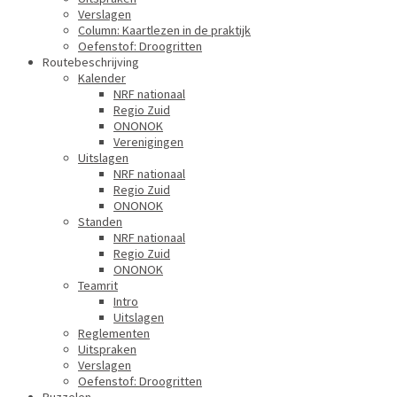
Verslagen
Column: Kaartlezen in de praktijk
Oefenstof: Droogritten
Routebeschrijving
Kalender
NRF nationaal
Regio Zuid
ONONOK
Verenigingen
Uitslagen
NRF nationaal
Regio Zuid
ONONOK
Standen
NRF nationaal
Regio Zuid
ONONOK
Teamrit
Intro
Uitslagen
Reglementen
Uitspraken
Verslagen
Oefenstof: Droogritten