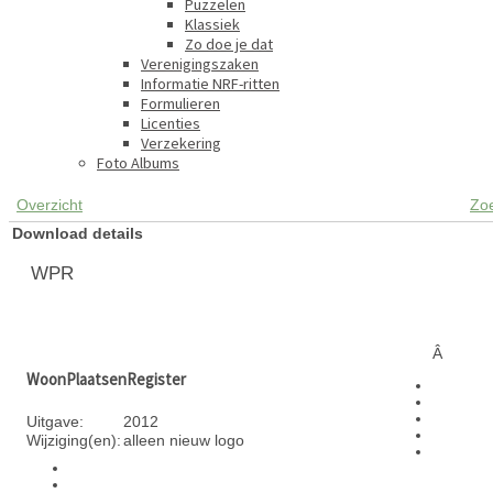
Puzzelen
Klassiek
Zo doe je dat
Verenigingszaken
Informatie NRF-ritten
Formulieren
Licenties
Verzekering
Foto Albums
Overzicht
Zo
Download details
WPR
Â
WoonPlaatsenRegister
Uitgave:
2012
Wijziging(en):
alleen nieuw logo