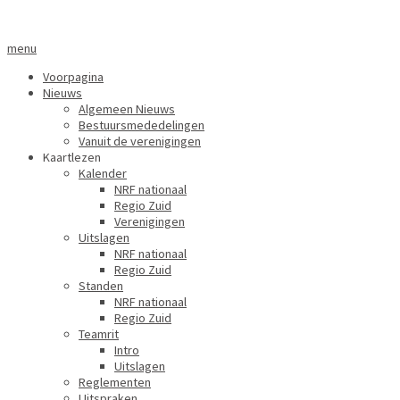
menu
Voorpagina
Nieuws
Algemeen Nieuws
Bestuursmededelingen
Vanuit de verenigingen
Kaartlezen
Kalender
NRF nationaal
Regio Zuid
Verenigingen
Uitslagen
NRF nationaal
Regio Zuid
Standen
NRF nationaal
Regio Zuid
Teamrit
Intro
Uitslagen
Reglementen
Uitspraken