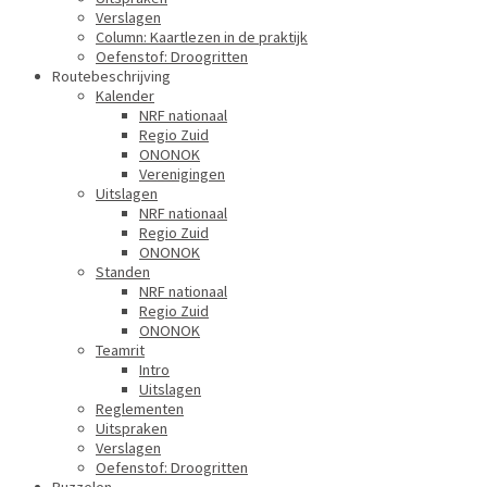
Verslagen
Column: Kaartlezen in de praktijk
Oefenstof: Droogritten
Routebeschrijving
Kalender
NRF nationaal
Regio Zuid
ONONOK
Verenigingen
Uitslagen
NRF nationaal
Regio Zuid
ONONOK
Standen
NRF nationaal
Regio Zuid
ONONOK
Teamrit
Intro
Uitslagen
Reglementen
Uitspraken
Verslagen
Oefenstof: Droogritten