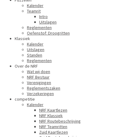
Puzzelen
Kalender
Teamrit
Intro
Uitslagen
Reglementen
Oefenstof: Droogritten
Klassiek
Kalender
Uitslagen
Standen
Reglementen
Over de NRF
Wat wij doen
NRF Bestuur
Verenigingen
Reglementszaken
Verzekeringen
competitie
Kalender
NRF Kaartlezen
NRF Klassiek
NRF Routebeschrijving
NRF Teamritten
Zuid Kaartlezen