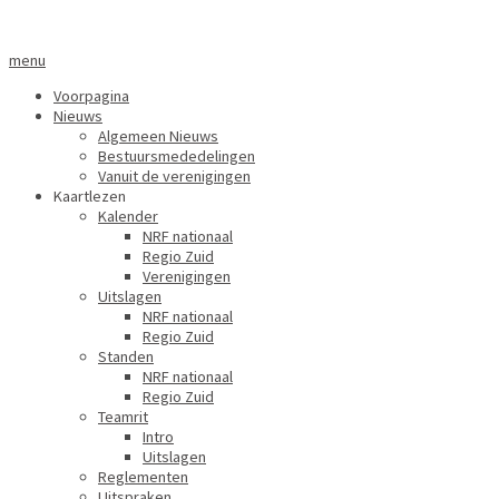
menu
Voorpagina
Nieuws
Algemeen Nieuws
Bestuursmededelingen
Vanuit de verenigingen
Kaartlezen
Kalender
NRF nationaal
Regio Zuid
Verenigingen
Uitslagen
NRF nationaal
Regio Zuid
Standen
NRF nationaal
Regio Zuid
Teamrit
Intro
Uitslagen
Reglementen
Uitspraken