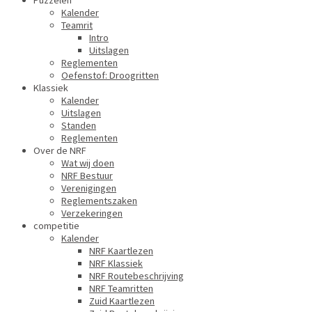
Puzzelen
Kalender
Teamrit
Intro
Uitslagen
Reglementen
Oefenstof: Droogritten
Klassiek
Kalender
Uitslagen
Standen
Reglementen
Over de NRF
Wat wij doen
NRF Bestuur
Verenigingen
Reglementszaken
Verzekeringen
competitie
Kalender
NRF Kaartlezen
NRF Klassiek
NRF Routebeschrijving
NRF Teamritten
Zuid Kaartlezen