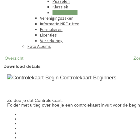
Puzzelen
Klassiek
Zo doe je dat
Verenigingszaken
Informatie NRF-ritten
Formulieren
Licenties
Verzekering
Foto Albums
Overzicht
Zo
Download details
Controlekaart Beginners
Zo doe je dat Controlekaart.
Folder met uitleg over hoe je een controlekaart invult voor de begin