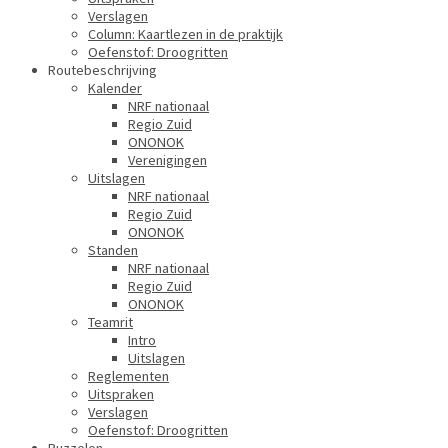
Verslagen
Column: Kaartlezen in de praktijk
Oefenstof: Droogritten
Routebeschrijving
Kalender
NRF nationaal
Regio Zuid
ONONOK
Verenigingen
Uitslagen
NRF nationaal
Regio Zuid
ONONOK
Standen
NRF nationaal
Regio Zuid
ONONOK
Teamrit
Intro
Uitslagen
Reglementen
Uitspraken
Verslagen
Oefenstof: Droogritten