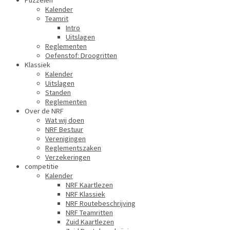
Puzzelen
Kalender
Teamrit
Intro
Uitslagen
Reglementen
Oefenstof: Droogritten
Klassiek
Kalender
Uitslagen
Standen
Reglementen
Over de NRF
Wat wij doen
NRF Bestuur
Verenigingen
Reglementszaken
Verzekeringen
competitie
Kalender
NRF Kaartlezen
NRF Klassiek
NRF Routebeschrijving
NRF Teamritten
Zuid Kaartlezen