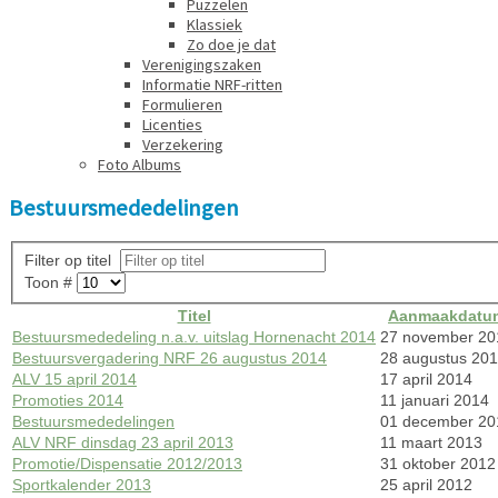
Puzzelen
Klassiek
Zo doe je dat
Verenigingszaken
Informatie NRF-ritten
Formulieren
Licenties
Verzekering
Foto Albums
Bestuursmededelingen
Filter op titel
Toon #
Titel
Aanmaakdatu
Bestuursmededeling n.a.v. uitslag Hornenacht 2014
27 november 20
Bestuursvergadering NRF 26 augustus 2014
28 augustus 20
ALV 15 april 2014
17 april 2014
Promoties 2014
11 januari 2014
Bestuursmededelingen
01 december 20
ALV NRF dinsdag 23 april 2013
11 maart 2013
Promotie/Dispensatie 2012/2013
31 oktober 2012
Sportkalender 2013
25 april 2012