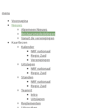
menu
Voorpagina
Nieuws
Algemeen Nieuws
Bestuursmededelingen
Vanuit de verenigingen
Kaartlezen
Kalender
NRF nationaal
Regio Zuid
Verenigingen
Uitslagen
NRF nationaal
Regio Zuid
Standen
NRF nationaal
Regio Zuid
Teamrit
Intro
Uitslagen
Reglementen
Uitspraken