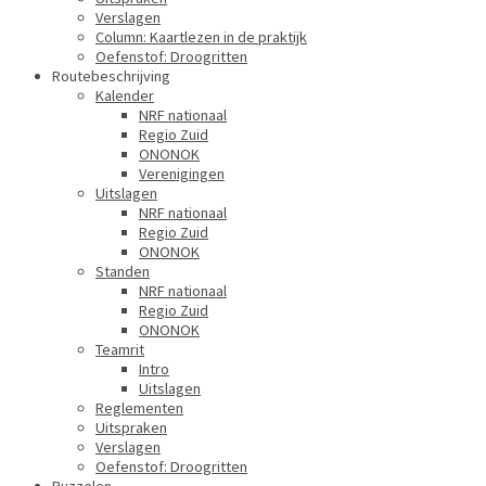
Verslagen
Column: Kaartlezen in de praktijk
Oefenstof: Droogritten
Routebeschrijving
Kalender
NRF nationaal
Regio Zuid
ONONOK
Verenigingen
Uitslagen
NRF nationaal
Regio Zuid
ONONOK
Standen
NRF nationaal
Regio Zuid
ONONOK
Teamrit
Intro
Uitslagen
Reglementen
Uitspraken
Verslagen
Oefenstof: Droogritten