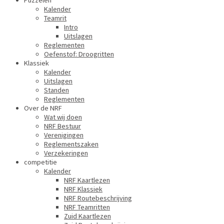
Puzzelen
Kalender
Teamrit
Intro
Uitslagen
Reglementen
Oefenstof: Droogritten
Klassiek
Kalender
Uitslagen
Standen
Reglementen
Over de NRF
Wat wij doen
NRF Bestuur
Verenigingen
Reglementszaken
Verzekeringen
competitie
Kalender
NRF Kaartlezen
NRF Klassiek
NRF Routebeschrijving
NRF Teamritten
Zuid Kaartlezen