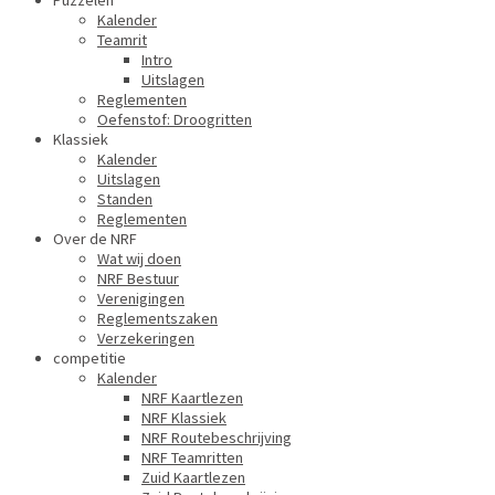
Puzzelen
Kalender
Teamrit
Intro
Uitslagen
Reglementen
Oefenstof: Droogritten
Klassiek
Kalender
Uitslagen
Standen
Reglementen
Over de NRF
Wat wij doen
NRF Bestuur
Verenigingen
Reglementszaken
Verzekeringen
competitie
Kalender
NRF Kaartlezen
NRF Klassiek
NRF Routebeschrijving
NRF Teamritten
Zuid Kaartlezen