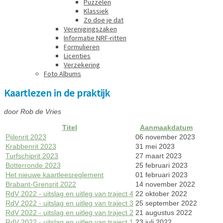
Puzzelen
Klassiek
Zo doe je dat
Verenigingszaken
Informatie NRF-ritten
Formulieren
Licenties
Verzekering
Foto Albums
Kaartlezen in de praktijk
door Rob de Vries
Titel
Aanmaakdatum
Pijlenrit 2023
06 november 2023
Krabbenrit 2023
31 mei 2023
Turfschiprit 2023
27 maart 2023
Botterronde 2023
25 februari 2023
Het nieuwe kaartleesreglement
01 februari 2023
Brabant-Grensrit 2022
14 november 2022
RdV 2022 - uitslag en uitleg van traject 4
22 oktober 2022
RdV 2022 - uitslag en uitleg van traject 3
25 september 2022
RdV 2022 - uitslag en uitleg van traject 2
21 augustus 2022
RdV 2022 - uitslag en uitleg van traject 1
23 juli 2022