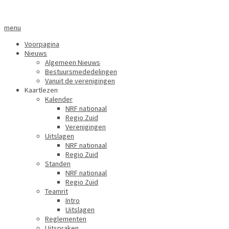
menu
Voorpagina
Nieuws
Algemeen Nieuws
Bestuursmededelingen
Vanuit de verenigingen
Kaartlezen
Kalender
NRF nationaal
Regio Zuid
Verenigingen
Uitslagen
NRF nationaal
Regio Zuid
Standen
NRF nationaal
Regio Zuid
Teamrit
Intro
Uitslagen
Reglementen
Uitspraken