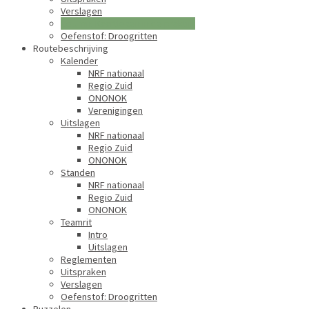
Verslagen
Column: Kaartlezen in de praktijk
Oefenstof: Droogritten
Routebeschrijving
Kalender
NRF nationaal
Regio Zuid
ONONOK
Verenigingen
Uitslagen
NRF nationaal
Regio Zuid
ONONOK
Standen
NRF nationaal
Regio Zuid
ONONOK
Teamrit
Intro
Uitslagen
Reglementen
Uitspraken
Verslagen
Oefenstof: Droogritten